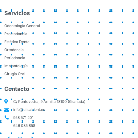
Servicios
Odontología General
Prostodoncia
Estética Dental
Ortodoncia
Periodoncia
Implantología
Cirugía Oral
Contacto
C/ Pontevedra, 9 Armilla 18100 (Granada)
info@clisaldent.es
958 571 201
646 085 858